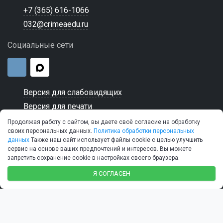
+7 (365) 616-1066
032@crimeaedu.ru
Социальные сети
Версия для слабовидящих
Версия для печати
Продолжая работу с сайтом, вы даете своё согласие на обработку
своих персональных данных.
Политика обработки персональных
данных
Также наш сайт использует файлы cookie с целью улучшить
сервис на основе ваших предпочтений и интересов. Вы можете
© 2026 ГБПОУ РК "Керченский морской технический
запретить сохранение cookie в настройках своего браузера.
колледж"
SIMAI-SF4: Сайт колледжа
Я СОГЛАСЕН