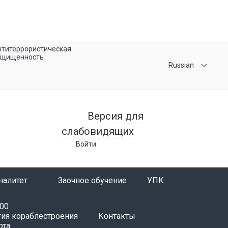
титеррористическая
ащищенность
Russian
Версия для
слабовидящих
Войти
налитет
Заочное обучение
УПК
.00
гия кораблестроения
Контакты
рта