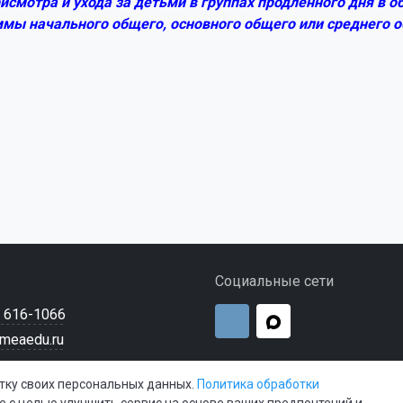
исмотра и ухода за детьми в группах продленного дня в 
мы начального общего, основного общего или среднего о
Социальные сети
) 616-1066
meaedu.ru
отку своих персональных данных.
Политика обработки