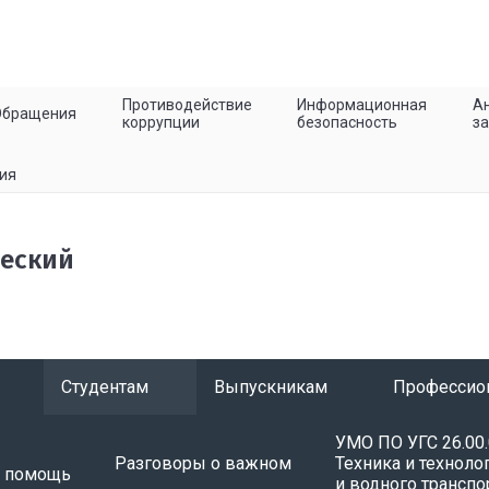
Противодействие
Информационная
Ан
Обращения
коррупции
безопасность
з
ия
ческий
Студентам
Выпускникам
Профессио
УМО ПО УГС 26.00
Разговоры о важном
Техника и техноло
я помощь
и водного транспо