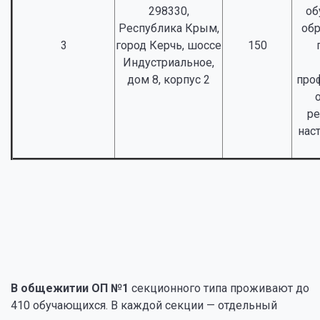
298330,
об
Республика Крым,
об
3
город Керчь, шоссе
150
Индустриальное,
дом 8, корпус 2
про
р
нас
В общежитии ОП №1
секционного типа проживают до
410 обучающихся. В каждой секции — отдельный