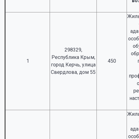
во
Жилы
ада
особ
об
298329,
об
Республика Крым,
1
450
город Керчь, улица
Свердлова, дом 55
про
р
нас
Жилы
ада
особ