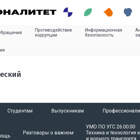
Противодействие
Информационная
Ан
Обращения
коррупции
безопасность
з
ия
ческий
Студентам
Выпускникам
Профессионали
УМО ПО УГС 26.00.00
Разговоры о важном
Техника и технология 
мощь
и водного транспорта