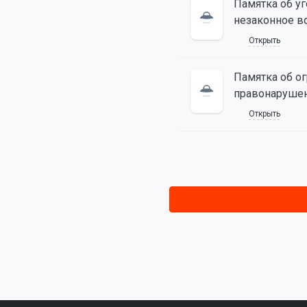
Памятка об уг
незаконное в
Открыть
Памятка об о
правонарушен
Открыть