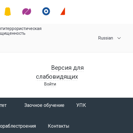
титеррористическая
ащищенность
Russian
Версия для
слабовидящих
Войти
тет
Заочное обучение
УПК
кораблестроения
Контакты