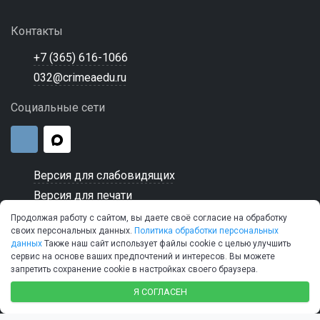
Контакты
+7 (365) 616-1066
032@crimeaedu.ru
Социальные сети
Версия для слабовидящих
Версия для печати
Продолжая работу с сайтом, вы даете своё согласие на обработку
своих персональных данных.
Политика обработки персональных
данных
Также наш сайт использует файлы cookie с целью улучшить
сервис на основе ваших предпочтений и интересов. Вы можете
© 2026 ГБПОУ РК "Керченский морской технический
запретить сохранение cookie в настройках своего браузера.
колледж"
SIMAI-SF4: Сайт колледжа
Я СОГЛАСЕН