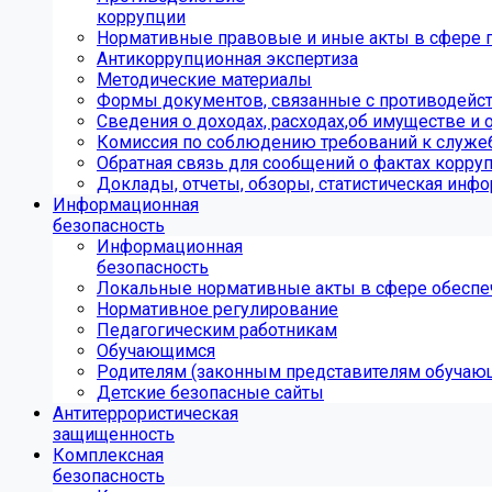
коррупции
Нормативные правовые и иные акты в сфере 
Антикоррупционная экспертиза
Методические материалы
Формы документов, связанные с противодейст
Сведения о доходах, расходах,об имуществе и 
Комиссия по соблюдению требований к служе
Обратная связь для сообщений о фактах корру
Доклады, отчеты, обзоры, статистическая инф
Информационная
безопасность
Информационная
безопасность
Локальные нормативные акты в сфере обеспе
Нормативное регулирование
Педагогическим работникам
Обучающимся
Родителям (законным представителям обучаю
Детские безопасные сайты
Антитеррористическая
защищенность
Комплексная
безопасность