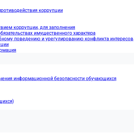
противодействия коррупции
вием коррупции, для заполнения
обязательствах имущественного характера
бному поведению и урегулированию конфликта интересов
пции
ормация
чения информационной безопасности обучающихся
щихся)