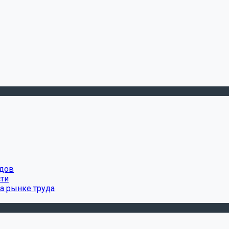
удов
сти
а рынке труда