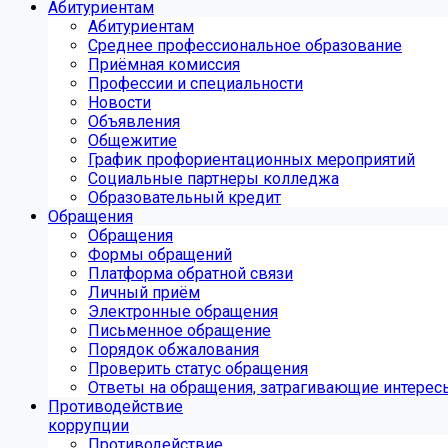
Абитуриентам
Абитуриентам
Среднее профессиональное образование
Приёмная комиссия
Профессии и специальности
Новости
Объявления
Общежитие
График профориентационных мероприятий
Социальные партнеры колледжа
Образовательный кредит
Обращения
Обращения
Формы обращений
Платформа обратной связи
Личный приём
Электронные обращения
Письменное обращение
Порядок обжалования
Проверить статус обращения
Ответы на обращения, затрагивающие интерес
Противодействие
коррупции
Противодействие