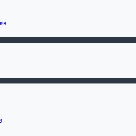
ния
В