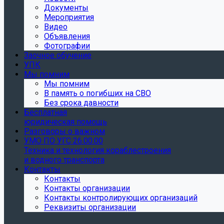
Документы
Мероприятия
Видео
Объявления
Фотографии
Заочное обучение
УПК
Мы помним
Мы помним
В память о погибших на СВО
Без срока давности
Бесплатная
юридическая помощь
Разговоры о важном
УМО ПО УГС 26.00.00
Техника и технология кораблестроения
и водного транспорта
Контакты
Контакты
Контакты организации
Контакты контролирующих организаций
Реквизиты организации