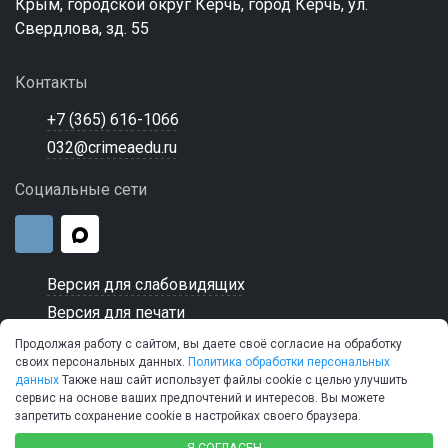
Крым, городской округ Керчь, город Керчь, ул.
Свердлова, зд. 55
Контакты
+7 (365) 616-1066
032@crimeaedu.ru
Социальные сети
Версия для слабовидящих
Версия для печати
Продолжая работу с сайтом, вы даете своё согласие на обработку
своих персональных данных.
Политика обработки персональных
данных
Также наш сайт использует файлы cookie с целью улучшить
сервис на основе ваших предпочтений и интересов. Вы можете
© 2026 ГБПОУ РК "Керченский морской технический
запретить сохранение cookie в настройках своего браузера.
колледж"
Я СОГЛАСЕН