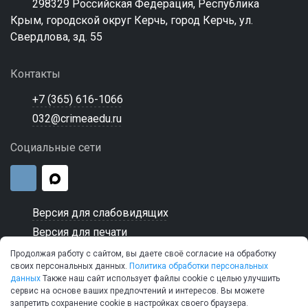
298329 Российская Федерация, Республика
Крым, городской округ Керчь, город Керчь, ул.
Свердлова, зд. 55
Контакты
+7 (365) 616-1066
032@crimeaedu.ru
Социальные сети
Версия для слабовидящих
Версия для печати
Продолжая работу с сайтом, вы даете своё согласие на обработку
своих персональных данных.
Политика обработки персональных
данных
Также наш сайт использует файлы cookie с целью улучшить
сервис на основе ваших предпочтений и интересов. Вы можете
© 2026 ГБПОУ РК "Керченский морской технический
запретить сохранение cookie в настройках своего браузера.