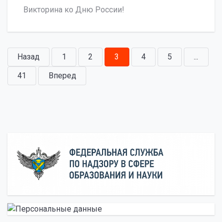
Викторина ко Дню России!
Назад
1
2
3
4
5
...
41
Вперед