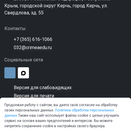
Крым, городской округ Керчь, город Керчь, ул.
Свердлова, зд. 55
Контакты
+7 (365) 616-1066
032@crimeaedu.ru
Социальные сети
Версия для слабовидящих
Версия для печати
Продолжая работу с сайтом, вы даете своё согласие на обработку
своих персональных данных.
Политика обработки персональных
данных
Также наш сайт использует файлы cookie с целью улучшить
сервис на основе ваших предпочтений и интересов. Вы можете
© 2026 ГБПОУ РК "Керченский морской технический
запретить сохранение cookie в настройках своего браузера.
колледж"