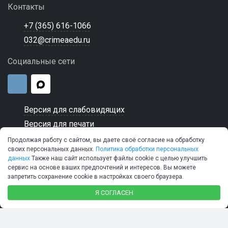
Контакты
+7 (365) 616-1066
032@crimeaedu.ru
Социальные сети
Версия для слабовидящих
Версия для печати
Продолжая работу с сайтом, вы даете своё согласие на обработку
своих персональных данных.
Политика обработки персональных
данных
Также наш сайт использует файлы cookie с целью улучшить
сервис на основе ваших предпочтений и интересов. Вы можете
© 2026 ГБПОУ РК "Керченский морской технический
запретить сохранение cookie в настройках своего браузера.
колледж"
SIMAI-SF4: Сайт колледжа
Я СОГЛАСЕН