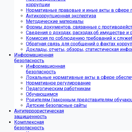
коррупции
Нормативные правовые и иные акты в сфере 
Антикоррупционная экспертиза
Методические материалы
Формы документов, связанные с противодейст
Сведения о доходах, расходах,об имуществе и 
Комиссия по соблюдению требований к служе
Обратная связь для сообщений о фактах корру
Доклады, отчеты, обзоры, статистическая инф
Информационная
безопасность
Информационная
безопасность
Локальные нормативные акты в сфере обеспе
Нормативное регулирование
Педагогическим работникам
Обучающимся
Родителям (законным представителям обучаю
Детские безопасные сайты
Антитеррористическая
защищенность
Комплексная
безопасность