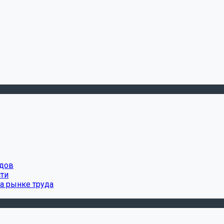
удов
сти
а рынке труда