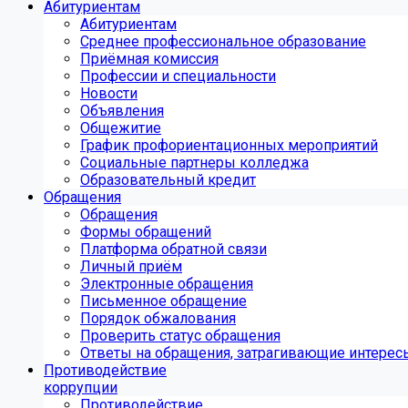
Абитуриентам
Абитуриентам
Среднее профессиональное образование
Приёмная комиссия
Профессии и специальности
Новости
Объявления
Общежитие
График профориентационных мероприятий
Социальные партнеры колледжа
Образовательный кредит
Обращения
Обращения
Формы обращений
Платформа обратной связи
Личный приём
Электронные обращения
Письменное обращение
Порядок обжалования
Проверить статус обращения
Ответы на обращения, затрагивающие интерес
Противодействие
коррупции
Противодействие