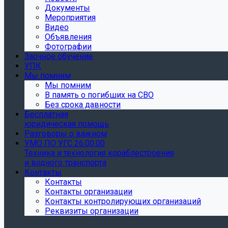
Документы
Мероприятия
Видео
Объявления
Фотографии
Заочное обучение
УПК
Мы помним
Мы помним
В память о погибших на СВО
Без срока давности
Бесплатная
юридическая помощь
Разговоры о важном
УМО ПО УГС 26.00.00
Техника и технология кораблестроения
и водного транспорта
Контакты
Контакты
Контакты организации
Контакты контролирующих организаций
Реквизиты организации