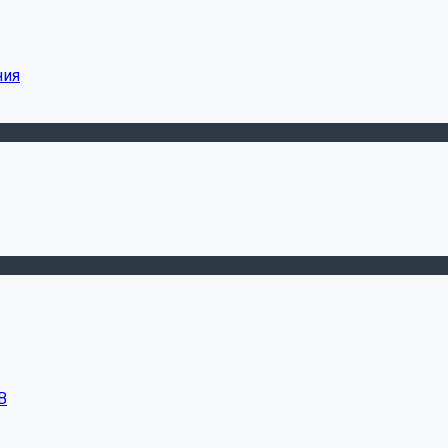
ния
В