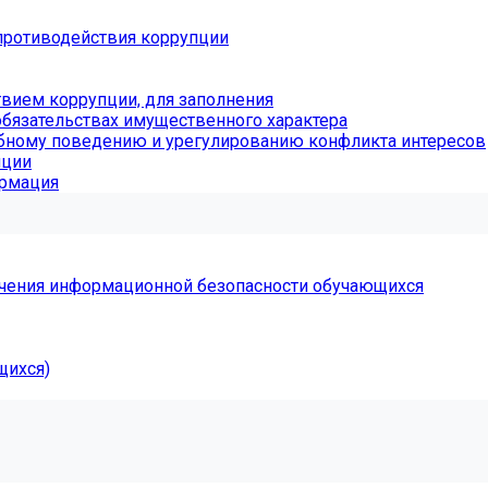
противодействия коррупции
вием коррупции, для заполнения
обязательствах имущественного характера
бному поведению и урегулированию конфликта интересов
пции
ормация
чения информационной безопасности обучающихся
щихся)