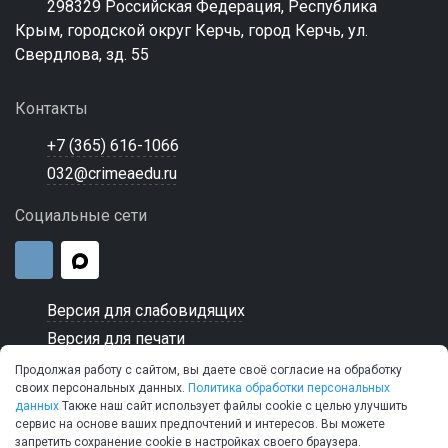
298329 Российская Федерация, Республика
Крым, городской округ Керчь, город Керчь, ул.
Свердлова, зд. 55
Контакты
+7 (365) 616-1066
032@crimeaedu.ru
Социальные сети
Версия для слабовидящих
Версия для печати
Продолжая работу с сайтом, вы даете своё согласие на обработку
своих персональных данных.
Политика обработки персональных
данных
Также наш сайт использует файлы cookie с целью улучшить
сервис на основе ваших предпочтений и интересов. Вы можете
© 2026 ГБПОУ РК "Керченский морской технический
запретить сохранение cookie в настройках своего браузера.