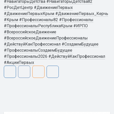
#НавигаторыДетства
#НавигаторыДетства82
#РосДетЦентр
#ДвижениеПервых
#ДвижениеПервыхКрым
#ДвижениеПервых_Керчь
#Крым
#Профессионалы82
#Профессионалы
#ПрофессионалыРеспубликаКрым
#ИРПО
#ВсероссийскоеДвижение
#ВсероссийскоеДвижениеПрофессионалы
#ДействуйКакПрофессионал
#СоздаемБудущее
#ПрофессионалыСоздаемБудущее
#Профессионалы2026
#ДействуйКакПрофессионал
#АкцииПервых