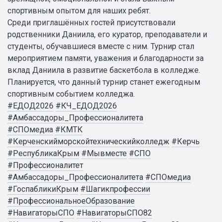
спортивным опытом для наших ребят.
Среди приглашённых гостей присутствовали
родственники Даниила, его куратор, преподаватели и
студенты, обучавшиеся вместе с ним. Турнир стал
мероприятием памяти, уважения и благодарности за
вклад Даниила в развитие баскетбола в колледже.
Планируется, что данный турнир станет ежегодным
спортивным событием колледжа.
#ЕДОД2026
#КЧ_ЕДОД2026
#Амбассадоры_Профессионалитета
#СПОмедиа
#КМТК
#Керченскийморскойтехническийколледж
#Керчь
#РеспубликаКрым
#Мывместе
#СПО
#Профессионалитет
#Амбассадоры_Профессионалитета
#СПОмедиа
#ГоспабликиКрым
#Шагикпрофессии
#ПрофессиональноеОбразование
#НавигаторыСПО
#НавигаторыСПО82